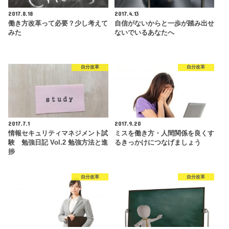
2017.8.18
2017.4.13
働き方改革って必要？少し考えて
自信がないからと一歩が踏み出せ
みた
ないでいるあなたへ
自分改革
自分改革
2017.7.1
2017.9.20
情報セキュリティマネジメント試
ミスを働き方・人間関係を良くす
験 勉強日記 Vol.2 勉強方法と進
るきっかけにつなげましょう
捗
自分改革
自分改革