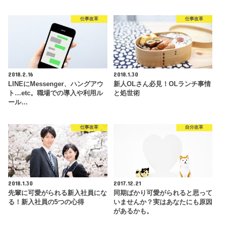
仕事改革
仕事改革
2018.2.16
2018.1.30
LINEにMessenger、ハングアウ
新人OLさん必見！OLランチ事情
ト…etc。職場での導入や利用ル
と処世術
ール…
仕事改革
自分改革
2018.1.30
2017.12.21
先輩に可愛がられる新入社員にな
同期ばかり可愛がられると思って
る！新入社員の5つの心得
いませんか？実はあなたにも原因
があるかも。