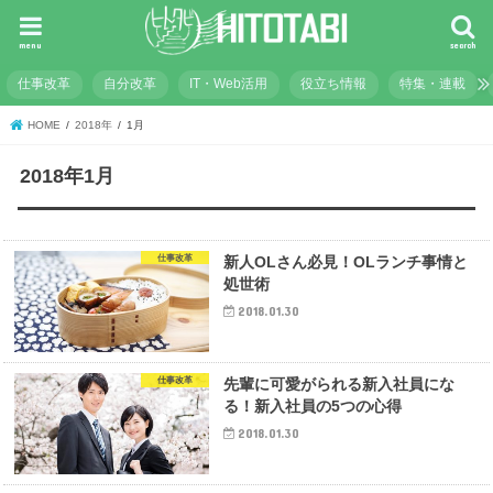
menu
search
仕事改革
自分改革
IT・Web活用
役立ち情報
特集・連載
HOME
2018年
1月
2018年1月
仕事改革
新人OLさん必見！OLランチ事情と
処世術
2018.01.30
仕事改革
先輩に可愛がられる新入社員にな
る！新入社員の5つの心得
2018.01.30