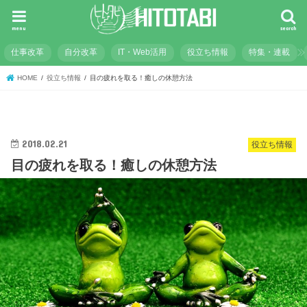
menu
search
仕事改革
自分改革
IT・Web活用
役立ち情報
特集・連載
HOME
役立ち情報
目の疲れを取る！癒しの休憩方法
2018.02.21
役立ち情報
目の疲れを取る！癒しの休憩方法