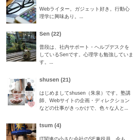
Webライター。ガジェット好き。行動心
理学に興味あり。...
Sen
(
22
)
普段は、社内サポート・ヘルプデスクを
しているSenです。心理学も勉強していま
す。...
shusen
(
21
)
はじめましてshusen（朱泉）です。塾講
師、Webサイトの企画・ディレクション
などの仕事がきっかけで、色々な人と...
tsum
(
4
)
IT関連の小さな会社のSE兼役員。今も