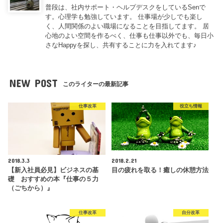
普段は、社内サポート・ヘルプデスクをしているSenで
す。心理学も勉強しています。 仕事場が少しでも楽し
く、人間関係のよい職場になることを目指してます。 居
心地のよい空間を作るべく、仕事も仕事以外でも、毎日小
さなHappyを探し、共有することに力を入れてます♪
NEW POST
このライターの最新記事
仕事改革
役立ち情報
2018.3.3
2018.2.21
【新入社員必見】ビジネスの基
目の疲れを取る！癒しの休憩方法
礎 おすすめの本『仕事の５力
（ごちから）』
仕事改革
自分改革