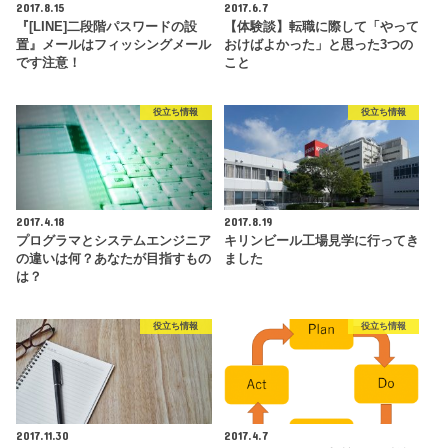
2017.8.15
2017.6.7
『[LINE]二段階パスワードの設
【体験談】転職に際して「やって
置』メールはフィッシングメール
おけばよかった」と思った3つの
です注意！
こと
役立ち情報
役立ち情報
2017.4.18
2017.8.19
プログラマとシステムエンジニア
キリンビール工場見学に行ってき
の違いは何？あなたが目指すもの
ました
は？
役立ち情報
役立ち情報
2017.11.30
2017.4.7