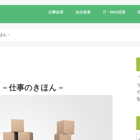
仕事改革
自分改革
IT・Web活用
ほん－
 －仕事のきほん－