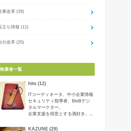
仕事改革
(39)
役立ち情報
(11)
自分改革
(25)
執筆者一覧
hito
(
12
)
ITコーディネータ、中小企業情報
セキュリティ指導者、BtoBデジ
タルマーケター。
企業支援を得意とする酒好き。...
KAZUNE
(
29
)