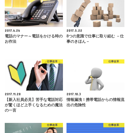
2017.6.26
2017.5.22
電話のマナー～電話をかける時の
8つの意識で仕事に取り組む －仕
お作法
事のきほん－
仕事改革
仕事改革
2017.11.28
2017.10.3
【新入社員必見】苦手な電話対応
情報漏洩！携帯電話からの情報流
が驚くほど上手くなるための魔法
出の危険性
の一言
仕事改革
仕事改革