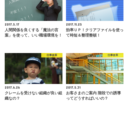
2017.5.17
2017.11.25
人間関係を良くする「魔法の言
効率ＵＰ！クリアファイルを使っ
葉」を使って、いい職場環境を！
て時短＆整理整頓！
仕事改革
仕事改革
2017.6.26
2017.5.31
クレームを受けない組織が良い組
お客さまのご案内 階段での誘導
織なの？
ってどうすればいいの？