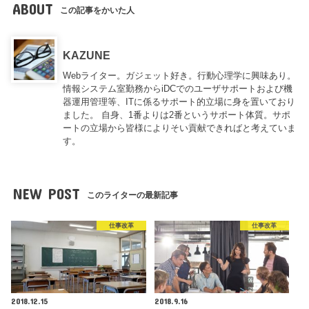
ABOUT
この記事をかいた人
KAZUNE
Webライター。ガジェット好き。行動心理学に興味あり。
情報システム室勤務からiDCでのユーザサポートおよび機
器運用管理等、ITに係るサポート的立場に身を置いており
ました。 自身、1番よりは2番というサポート体質。サポ
ートの立場から皆様によりそい貢献できればと考えていま
す。
NEW POST
このライターの最新記事
仕事改革
仕事改革
2018.12.15
2018.9.16