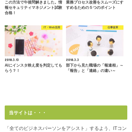
この方法で午後問解きました。情
業務プロセス改善をスムーズにす
報セキュリティマネジメント試験
すめるための５つのポイント
合格！
IT・Web活用
仕事改革
2018.3.13
2018.3.3
AIにインスタ映え度を判定しても
部下から見た職場の「報連相」～
らう？！
「報告」と「連絡」の違い～
当サイトは・・・
「全てのビジネスパーソンをアシスト」するよう、ITコン