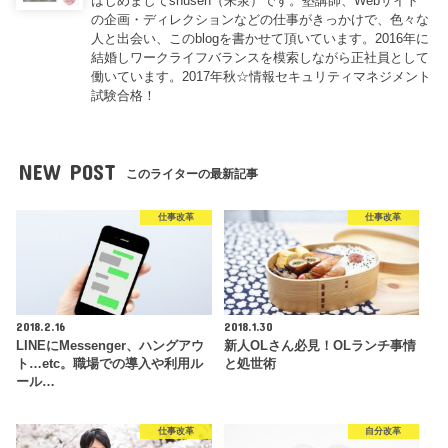
はじめましてshusen（朱泉）です。塾講師、Webサイト
の企画・ディレクションなどの仕事がきっかけで、色々な
人と出会い、このblogを書かせて頂いています。2016年に
結婚しワークライフバランスを模索しながら正社員として
働いています。2017年秋☆情報セキュリティマネジメント
試験合格！
NEW POST
このライターの最新記事
仕事改革
仕事改革
2018.2.16
2018.1.30
LINEにMessenger、ハングアウ
新人OLさん必見！OLランチ事情
ト…etc。職場での導入や利用ル
と処世術
ール…
仕事改革
自分改革