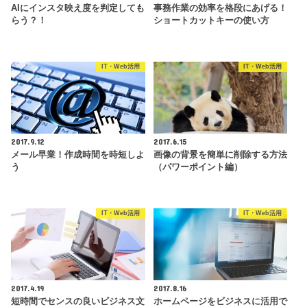
AIにインスタ映え度を判定しても
事務作業の効率を格段にあげる！
らう？！
ショートカットキーの使い方
IT・Web活用
IT・Web活用
2017.9.12
2017.6.15
メール早業！作成時間を時短しよ
画像の背景を簡単に削除する方法
う
（パワーポイント編）
IT・Web活用
IT・Web活用
2017.4.19
2017.8.16
短時間でセンスの良いビジネス文
ホームページをビジネスに活用で