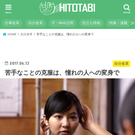
menu
search
仕事改革
自分改革
IT・Web活用
役立ち情報
特集・連載
HOME
自分改革
苦手なことの克服は、憧れの人への変身で
2017.06.13
自分改革
苦手なことの克服は、憧れの人への変身で