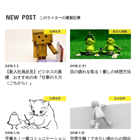
NEW POST
このライターの最新記事
仕事改革
役立ち情報
2018.3.3
2018.2.21
【新入社員必見】ビジネスの基
目の疲れを取る！癒しの休憩方法
礎 おすすめの本『仕事の５力
（ごちから）』
仕事改革
自分改革
2018.1.14
2018.1.12
手書き！一筆コミュニケーション
完璧主義！できない病からの脱出