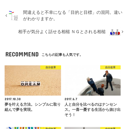
間違えると不幸になる「目的と目標」の混同。違い
がわかりますか。
相手が気分よく話せる相槌 ＮＧとされる相槌
RECOMMEND
こちらの記事も人気です。
自分改革
自分改革
2017.10.30
2017.6.7
夢を叶える方法。シンプルに取り
人と自分を比べるのはナンセン
組んで夢を実現。
ス。一喜一憂する生活から抜け出
そう！
自分改革
自分改革