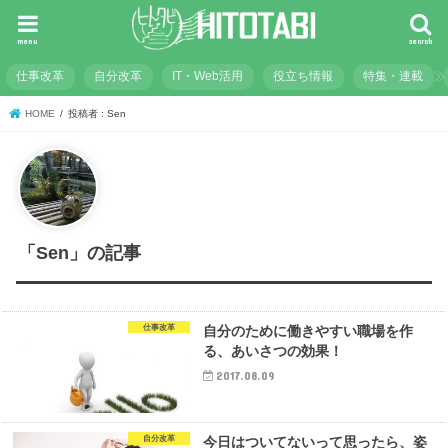
menu
search
仕事改革
自分改革
IT・Web活用
役立ち情報
特集・連載
HOME
投稿者 : Sen
「Sen」の記事
仕事改革
自分のために働きやすい職場を作
る、あいさつの効果！
2017.08.09
自分改革
今日はついてないって思ったら、姿