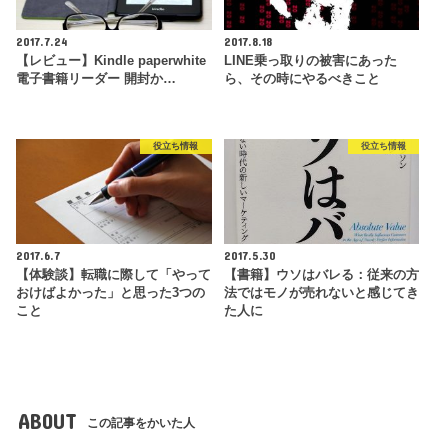
2017.7.24
2017.8.18
【レビュー】Kindle paperwhite
LINE乗っ取りの被害にあった
電子書籍リーダー 開封か…
ら、その時にやるべきこと
役立ち情報
役立ち情報
2017.6.7
2017.5.30
【体験談】転職に際して「やって
【書籍】ウソはバレる：従来の方
おけばよかった」と思った3つの
法ではモノが売れないと感じてき
こと
た人に
ABOUT
この記事をかいた人