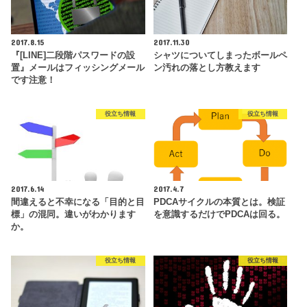
2017.8.15
2017.11.30
『[LINE]二段階パスワードの設
シャツについてしまったボールペ
置』メールはフィッシングメール
ン汚れの落とし方教えます
です注意！
役立ち情報
役立ち情報
2017.6.14
2017.4.7
間違えると不幸になる「目的と目
PDCAサイクルの本質とは。検証
標」の混同。違いがわかります
を意識するだけでPDCAは回る。
か。
役立ち情報
役立ち情報