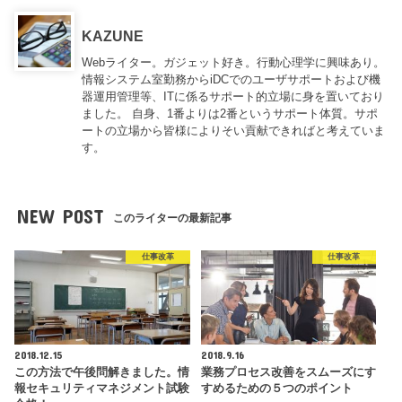
KAZUNE
Webライター。ガジェット好き。行動心理学に興味あり。
情報システム室勤務からiDCでのユーザサポートおよび機
器運用管理等、ITに係るサポート的立場に身を置いており
ました。 自身、1番よりは2番というサポート体質。サポ
ートの立場から皆様によりそい貢献できればと考えていま
す。
NEW POST
このライターの最新記事
仕事改革
仕事改革
2018.12.15
2018.9.16
この方法で午後問解きました。情
業務プロセス改善をスムーズにす
報セキュリティマネジメント試験
すめるための５つのポイント